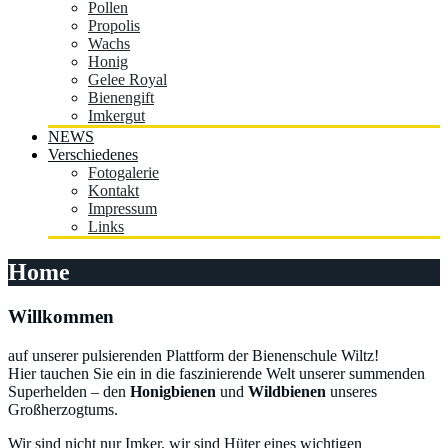
Pollen
Propolis
Wachs
Honig
Gelee Royal
Bienengift
Imkergut
NEWS
Verschiedenes
Fotogalerie
Kontakt
Impressum
Links
Home
Willkommen
auf unserer pulsierenden Plattform der Bienenschule Wiltz!
Hier tauchen Sie ein in die faszinierende Welt unserer summenden
Superhelden – den
Honigbienen
und
Wildbienen
unseres
Großherzogtums.
Wir sind nicht nur Imker, wir sind Hüter eines wichtigen