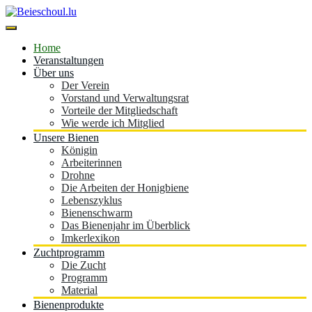
Skip
to
content
Beieschoul.lu
Home
Veranstaltungen
Über uns
Der Verein
Vorstand und Verwaltungsrat
Vorteile der Mitgliedschaft
Wie werde ich Mitglied
Unsere Bienen
Königin
Arbeiterinnen
Drohne
Die Arbeiten der Honigbiene
Lebenszyklus
Bienenschwarm
Das Bienenjahr im Überblick
Imkerlexikon
Zuchtprogramm
Die Zucht
Programm
Material
Bienenprodukte