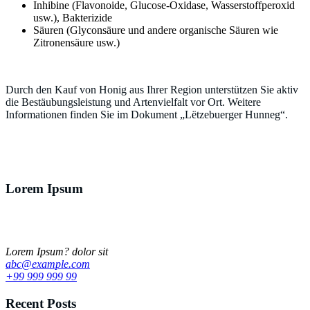
Inhibine (Flavonoide, Glucose-Oxidase, Wasserstoffperoxid
usw.), Bakterizide
Säuren (Glyconsäure und andere organische Säuren wie
Zitronensäure usw.)
Durch den Kauf von Honig aus Ihrer Region unterstützen Sie aktiv
die Bestäubungsleistung und Artenvielfalt vor Ort. Weitere
Informationen finden Sie im Dokument „Lëtzebuerger Hunneg“.
Lorem Ipsum
Lorem ipsum dolor sit amet, ut ius audiam denique tractatos, pro cu
dicat quidam neglegentur. Vel mazim aliquid.
Lorem Ipsum? dolor sit
abc@example.com
+99 999 999 99
Recent Posts