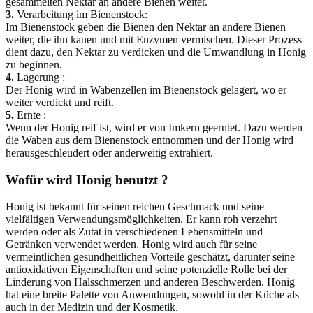
gesammelten Nektar an andere Bienen weiter.
3.
Verarbeitung im Bienenstock:
Im Bienenstock geben die Bienen den Nektar an andere Bienen
weiter, die ihn kauen und mit Enzymen vermischen. Dieser Prozess
dient dazu, den Nektar zu verdicken und die Umwandlung in Honig
zu beginnen.
4.
Lagerung :
Der Honig wird in Wabenzellen im Bienenstock gelagert, wo er
weiter verdickt und reift.
5.
Ernte :
Wenn der Honig reif ist, wird er von Imkern geerntet. Dazu werden
die Waben aus dem Bienenstock entnommen und der Honig wird
herausgeschleudert oder anderweitig extrahiert.
Wofür wird Honig benutzt ?
Honig ist bekannt für seinen reichen Geschmack und seine
vielfältigen Verwendungsmöglichkeiten. Er kann roh verzehrt
werden oder als Zutat in verschiedenen Lebensmitteln und
Getränken verwendet werden. Honig wird auch für seine
vermeintlichen gesundheitlichen Vorteile geschätzt, darunter seine
antioxidativen Eigenschaften und seine potenzielle Rolle bei der
Linderung von Halsschmerzen und anderen Beschwerden. Honig
hat eine breite Palette von Anwendungen, sowohl in der Küche als
auch in der Medizin und der Kosmetik.