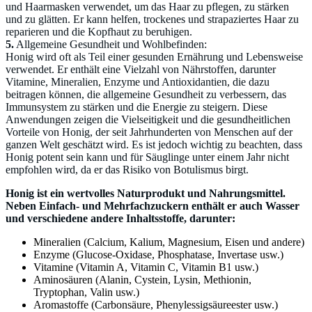
und Haarmasken verwendet, um das Haar zu pflegen, zu stärken
und zu glätten. Er kann helfen, trockenes und strapaziertes Haar zu
reparieren und die Kopfhaut zu beruhigen.
5.
Allgemeine Gesundheit und Wohlbefinden:
Honig wird oft als Teil einer gesunden Ernährung und Lebensweise
verwendet. Er enthält eine Vielzahl von Nährstoffen, darunter
Vitamine, Mineralien, Enzyme und Antioxidantien, die dazu
beitragen können, die allgemeine Gesundheit zu verbessern, das
Immunsystem zu stärken und die Energie zu steigern. Diese
Anwendungen zeigen die Vielseitigkeit und die gesundheitlichen
Vorteile von Honig, der seit Jahrhunderten von Menschen auf der
ganzen Welt geschätzt wird. Es ist jedoch wichtig zu beachten, dass
Honig potent sein kann und für Säuglinge unter einem Jahr nicht
empfohlen wird, da er das Risiko von Botulismus birgt.
Honig ist ein wertvolles Naturprodukt und Nahrungsmittel.
Neben Einfach- und Mehrfachzuckern enthält er auch Wasser
und verschiedene andere Inhaltsstoffe, darunter:
Mineralien (Calcium, Kalium, Magnesium, Eisen und andere)
Enzyme (Glucose-Oxidase, Phosphatase, Invertase usw.)
Vitamine (Vitamin A, Vitamin C, Vitamin B1 usw.)
Aminosäuren (Alanin, Cystein, Lysin, Methionin,
Tryptophan, Valin usw.)
Aromastoffe (Carbonsäure, Phenylessigsäureester usw.)