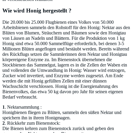
Wie wird Honig hergestellt ?
Die 20.000 bis 25.000 Flugbienen eines Volkes von 50.000
Arbeitsbienen sammeln den Rohstoff für den Honig: Nektar aus den
Blüten von Blumen, Sträuchern und Bäumen sowie den Honigtau
von Läusen an Nadeln und Blättern. Für die Produktion von 1 kg
Honig sind etwa 50.000 Sammelflüge erforderlich, bei denen 3-5
Millionen Blüten angeflogen und bestäubt werden. Bereits während
des Rückflugs setzen die Sammlerinnen dem Nektar und Honigtau
körpereigene Enzyme zu. Im Bienenstock übernehmen die
Stockbienen das Sammelgut, lagern es in die Zellen der Waben ein
und vollenden die Umwandlung in Honig: Wasser wird entzogen,
Zucker wird invertiert, und Enzyme werden zugesetzt. Am Ende
werden die mit Honig gefüllten Zellen mit einer dünnen
Wachsschicht verschlossen. Honig ist die Energienahrung des
Bienenvolkes, das etwa 50 kg davon pro Jahr für seinen eigenen
Bedarf verbraucht.
1
. Nektarsammlung :
Honigbienen fliegen zu Blüten, sammeln den süßen Nektar und
speichern ihn in ihrem Honigmagen.
2
. Rückkehr zum Bienenstock:
Die Bienen kehren zum Bienenstock zurück und geben den