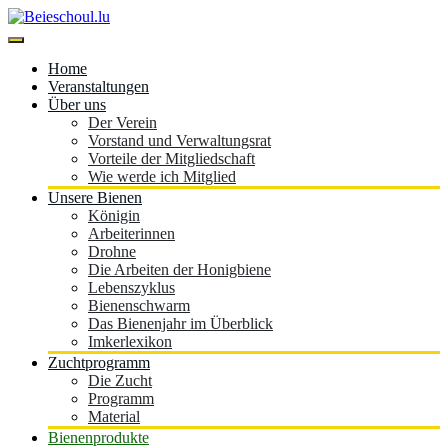
Skip
to
content
Beieschoul.lu
Home
Veranstaltungen
Über uns
Der Verein
Vorstand und Verwaltungsrat
Vorteile der Mitgliedschaft
Wie werde ich Mitglied
Unsere Bienen
Königin
Arbeiterinnen
Drohne
Die Arbeiten der Honigbiene
Lebenszyklus
Bienenschwarm
Das Bienenjahr im Überblick
Imkerlexikon
Zuchtprogramm
Die Zucht
Programm
Material
Bienenprodukte