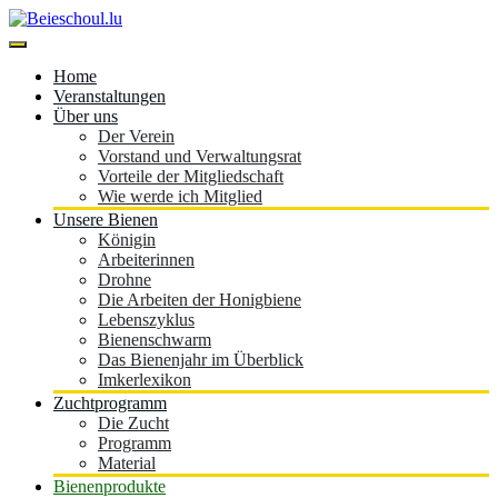
Skip
to
content
Beieschoul.lu
Home
Veranstaltungen
Über uns
Der Verein
Vorstand und Verwaltungsrat
Vorteile der Mitgliedschaft
Wie werde ich Mitglied
Unsere Bienen
Königin
Arbeiterinnen
Drohne
Die Arbeiten der Honigbiene
Lebenszyklus
Bienenschwarm
Das Bienenjahr im Überblick
Imkerlexikon
Zuchtprogramm
Die Zucht
Programm
Material
Bienenprodukte