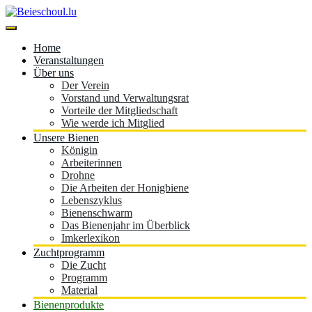
Skip
to
content
Beieschoul.lu
Home
Veranstaltungen
Über uns
Der Verein
Vorstand und Verwaltungsrat
Vorteile der Mitgliedschaft
Wie werde ich Mitglied
Unsere Bienen
Königin
Arbeiterinnen
Drohne
Die Arbeiten der Honigbiene
Lebenszyklus
Bienenschwarm
Das Bienenjahr im Überblick
Imkerlexikon
Zuchtprogramm
Die Zucht
Programm
Material
Bienenprodukte