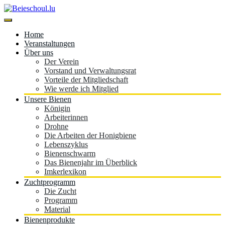
Skip
to
content
Beieschoul.lu
Home
Veranstaltungen
Über uns
Der Verein
Vorstand und Verwaltungsrat
Vorteile der Mitgliedschaft
Wie werde ich Mitglied
Unsere Bienen
Königin
Arbeiterinnen
Drohne
Die Arbeiten der Honigbiene
Lebenszyklus
Bienenschwarm
Das Bienenjahr im Überblick
Imkerlexikon
Zuchtprogramm
Die Zucht
Programm
Material
Bienenprodukte