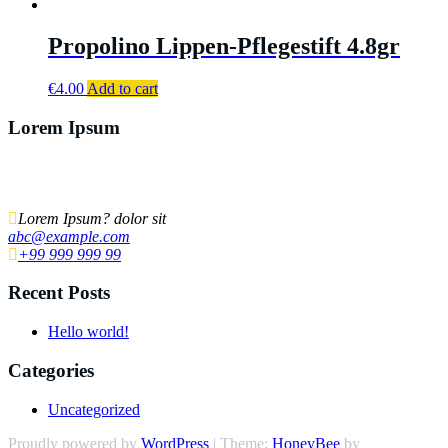
Propolino Lippen-Pflegestift 4.8gr
€
4.00
Add to cart
Lorem Ipsum
Lorem ipsum dolor sit amet, ut ius audiam denique tractatos, pro cu
dicat quidam neglegentur. Vel mazim aliquid.
Lorem Ipsum? dolor sit
abc@example.com
+99 999 999 99
Recent Posts
Hello world!
Categories
Uncategorized
Proudly powered by
WordPress
| Theme:
HoneyBee
by