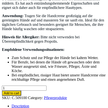
mildern. Es hat auch entzündungshemmende Eigenschaften und
eignet sich daher auch für empfindlichere Hauttypen.
Anwendung:
Tragen Sie die Handcreme großzügig auf die
gereinigten Hände auf und massieren Sie sie sanft ein. Ideal für den
täglichen Gebrauch und besonders geeignet für Menschen, die ihre
Hände häufig waschen oder strapazieren.
Hinweis für Allergiker:
Bitte nicht verwenden bei
Überempfindlichkeit gegen Propolis.
Empfohlene Verwendungssituationen:
Zum Schutz und zur Pflege der Hände bei kaltem Wetter.
Für Berufe, bei denen die Hände oft gewaschen oder dem
Wasser ausgesetzt sind, wie Friseure, Pfleger, Ärzte und
Köche.
Bei empfindlicher, rissiger Haut bietet unsere Handcreme eine
reichhaltige Pflege und einen angenehmen Duft.
Propolis
Handcreme
Add to cart
75ml
SKU:
C.509100
Category:
Pflegeprodukte
quantity
Description