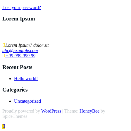
Lost your password?
Lorem Ipsum
Lorem ipsum dolor sit amet, ut ius audiam denique tractatos, pro cu
dicat quidam neglegentur. Vel mazim aliquid.
Lorem Ipsum? dolor sit
abc@example.com
+99 999 999 99
Recent Posts
Hello world!
Categories
Uncategorized
Proudly powered by
WordPress
| Theme:
HoneyBee
by
SpiceThemes