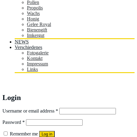
Pollen
Propolis
Wachs
Honig
Gelee Royal
Bienengift
Imkergut
NEWS
Verschiedenes
Fotogalerie
Kontakt
Impressum
Links
Mein Konto
Login
Username or email address
*
Password
*
Remember me
Log in