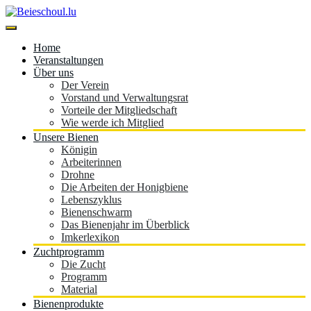
Skip
to
content
Beieschoul.lu
Home
Veranstaltungen
Über uns
Der Verein
Vorstand und Verwaltungsrat
Vorteile der Mitgliedschaft
Wie werde ich Mitglied
Unsere Bienen
Königin
Arbeiterinnen
Drohne
Die Arbeiten der Honigbiene
Lebenszyklus
Bienenschwarm
Das Bienenjahr im Überblick
Imkerlexikon
Zuchtprogramm
Die Zucht
Programm
Material
Bienenprodukte