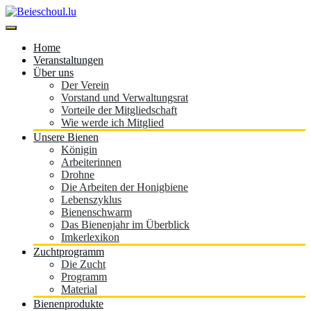
Skip
to
content
Beieschoul.lu
Home
Veranstaltungen
Über uns
Der Verein
Vorstand und Verwaltungsrat
Vorteile der Mitgliedschaft
Wie werde ich Mitglied
Unsere Bienen
Königin
Arbeiterinnen
Drohne
Die Arbeiten der Honigbiene
Lebenszyklus
Bienenschwarm
Das Bienenjahr im Überblick
Imkerlexikon
Zuchtprogramm
Die Zucht
Programm
Material
Bienenprodukte