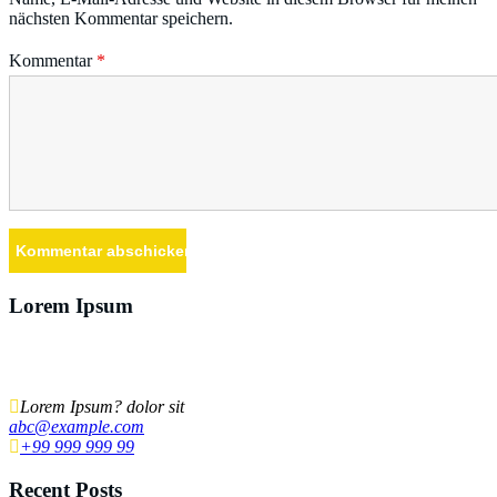
nächsten Kommentar speichern.
Kommentar
*
Lorem Ipsum
Lorem ipsum dolor sit amet, ut ius audiam denique tractatos, pro cu
dicat quidam neglegentur. Vel mazim aliquid.
Lorem Ipsum? dolor sit
abc@example.com
+99 999 999 99
Recent Posts