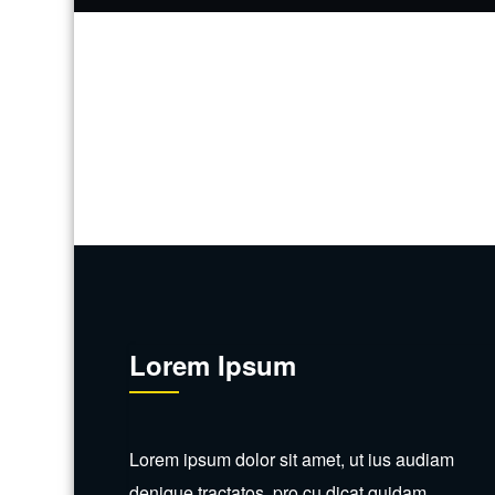
Lorem Ipsum
Lorem ipsum dolor sit amet, ut ius audiam
denique tractatos, pro cu dicat quidam