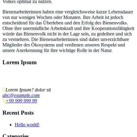
Volkes optimal zu nutzen.
Bienenarbeiterinnen haben eine vergleichsweise kurze Lebensdauer
von nur wenigen Wochen oder Monaten. Ihre Arbeit ist jedoch
entscheidend für das Überleben und den Erfolg des Bienenvolks.
Ohne ihre unermüdliche Arbeitskraft und ihre Kooperationsfähigkeit
würde das Bienenvolk nicht in der Lage sein, zu gedeihen und sich
zu vermehren. Die Bienenarbeiterinnen sind daher unverzichtbare
Mitglieder des Ökosystems und verdienen unseren Respekt und
unsere Anerkennung für ihre wichtige Rolle in der Natur.
Lorem Ipsum
Lorem ipsum dolor sit amet, ut ius audiam denique tractatos, pro cu
dicat quidam neglegentur. Vel mazim aliquid.
Lorem Ipsum? dolor sit
abc@example.com
+99 999 999 99
Recent Posts
Hello world!
Categories