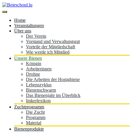
Skip
to
content
Beieschoul.lu
Home
Veranstaltungen
Über uns
Der Verein
Vorstand und Verwaltungsrat
Vorteile der Mitgliedschaft
Wie werde ich Mitglied
Unsere Bienen
Königin
Arbeiterinnen
Drohne
Die Arbeiten der Honigbiene
Lebenszyklus
Bienenschwarm
Das Bienenjahr im Überblick
Imkerlexikon
Zuchtprogramm
Die Zucht
Programm
Material
Bienenprodukte