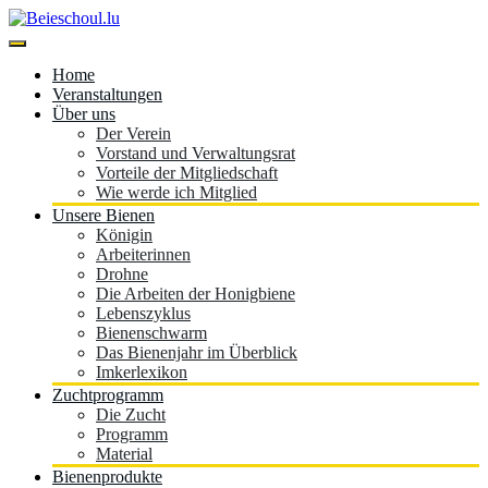
Skip
to
content
Beieschoul.lu
Home
Veranstaltungen
Über uns
Der Verein
Vorstand und Verwaltungsrat
Vorteile der Mitgliedschaft
Wie werde ich Mitglied
Unsere Bienen
Königin
Arbeiterinnen
Drohne
Die Arbeiten der Honigbiene
Lebenszyklus
Bienenschwarm
Das Bienenjahr im Überblick
Imkerlexikon
Zuchtprogramm
Die Zucht
Programm
Material
Bienenprodukte