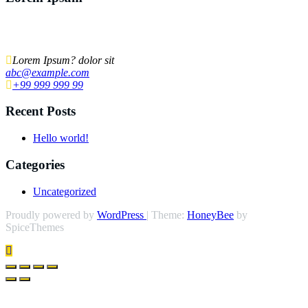
Lorem ipsum dolor sit amet, ut ius audiam denique tractatos, pro cu
dicat quidam neglegentur. Vel mazim aliquid.
Lorem Ipsum? dolor sit
abc@example.com
+99 999 999 99
Recent Posts
Hello world!
Categories
Uncategorized
Proudly powered by
WordPress
| Theme:
HoneyBee
by
SpiceThemes