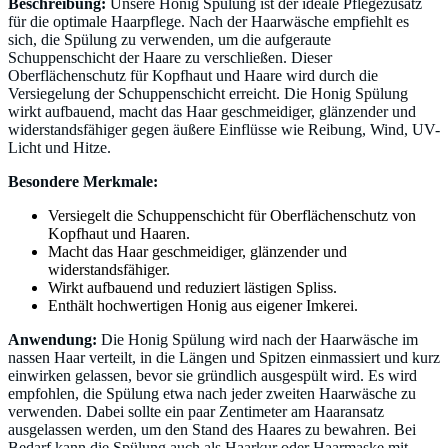
Beschreibung:
Unsere Honig Spülung ist der ideale Pflegezusatz
für die optimale Haarpflege. Nach der Haarwäsche empfiehlt es
sich, die Spülung zu verwenden, um die aufgeraute
Schuppenschicht der Haare zu verschließen. Dieser
Oberflächenschutz für Kopfhaut und Haare wird durch die
Versiegelung der Schuppenschicht erreicht. Die Honig Spülung
wirkt aufbauend, macht das Haar geschmeidiger, glänzender und
widerstandsfähiger gegen äußere Einflüsse wie Reibung, Wind, UV-
Licht und Hitze.
Besondere Merkmale:
Versiegelt die Schuppenschicht für Oberflächenschutz von
Kopfhaut und Haaren.
Macht das Haar geschmeidiger, glänzender und
widerstandsfähiger.
Wirkt aufbauend und reduziert lästigen Spliss.
Enthält hochwertigen Honig aus eigener Imkerei.
Anwendung:
Die Honig Spülung wird nach der Haarwäsche im
nassen Haar verteilt, in die Längen und Spitzen einmassiert und kurz
einwirken gelassen, bevor sie gründlich ausgespült wird. Es wird
empfohlen, die Spülung etwa nach jeder zweiten Haarwäsche zu
verwenden. Dabei sollte ein paar Zentimeter am Haaransatz
ausgelassen werden, um den Stand des Haares zu bewahren. Bei
Bedarf kann die Spülung auch als Haarkur oder Haarmaske mit